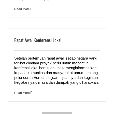
Read More
Rapat Awal Konferensi Lokal
Setelah pertemuan rapat awal, setiap negara yang
terlibat didalam proyek perlu untuk mengatur
konfrensi lokal bertujuan untuk menginformasikan
kepada komunitas dan masyarakat umum tentang
peluncuran Euroasi, tujuan-tujuannya dan kegiatan-
kegiatannya dimasa dan dampak yang diharapkan.
Read More