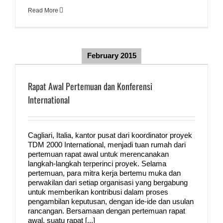
Read More
February 2015
Rapat Awal Pertemuan dan Konferensi
International
Cagliari, Italia, kantor pusat dari koordinator proyek
TDM 2000 International, menjadi tuan rumah dari
pertemuan rapat awal untuk merencanakan
langkah-langkah terperinci proyek. Selama
pertemuan, para mitra kerja bertemu muka dan
perwakilan dari setiap organisasi yang bergabung
untuk memberikan kontribusi dalam proses
pengambilan keputusan, dengan ide-ide dan usulan
rancangan. Bersamaan dengan pertemuan rapat
awal, suatu rapat [...]