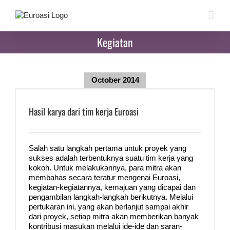
Skip
to
content
Kegiatan
October 2014
Hasil karya dari tim kerja Euroasi
Salah satu langkah pertama untuk proyek yang
sukses adalah terbentuknya suatu tim kerja yang
kokoh. Untuk melakukannya, para mitra akan
membahas secara teratur mengenai Euroasi,
kegiatan-kegiatannya, kemajuan yang dicapai dan
pengambilan langkah-langkah berikutnya. Melalui
pertukaran ini, yang akan berlanjut sampai akhir
dari proyek, setiap mitra akan memberikan banyak
kontribusi masukan melalui ide-ide dan saran-