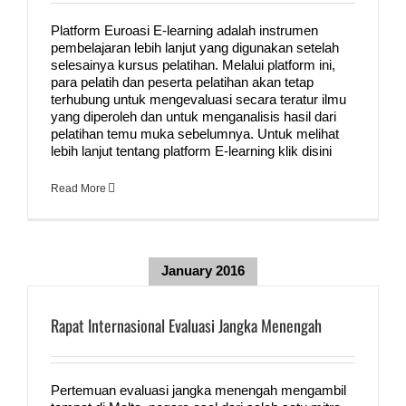
Platform Euroasi E-learning adalah instrumen
pembelajaran lebih lanjut yang digunakan setelah
selesainya kursus pelatihan. Melalui platform ini,
para pelatih dan peserta pelatihan akan tetap
terhubung untuk mengevaluasi secara teratur ilmu
yang diperoleh dan untuk menganalisis hasil dari
pelatihan temu muka sebelumnya. Untuk melihat
lebih lanjut tentang platform E-learning klik disini
Read More
January 2016
Rapat Internasional Evaluasi Jangka Menengah
Pertemuan evaluasi jangka menengah mengambil