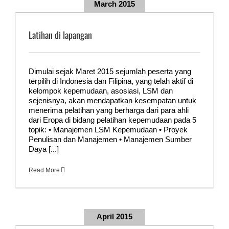
March 2015
Latihan di lapangan
Dimulai sejak Maret 2015 sejumlah peserta yang
terpilih di Indonesia dan Filipina, yang telah aktif di
kelompok kepemudaan, asosiasi, LSM dan
sejenisnya, akan mendapatkan kesempatan untuk
menerima pelatihan yang berharga dari para ahli
dari Eropa di bidang pelatihan kepemudaan pada 5
topik: • Manajemen LSM Kepemudaan • Proyek
Penulisan dan Manajemen • Manajemen Sumber
Daya [...]
Read More
April 2015