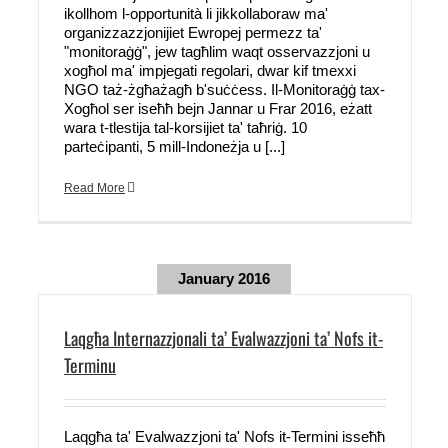
ikollhom l-opportunità li jikkollaboraw ma'
organizzazzjonijiet Ewropej permezz ta'
"monitoraġġ", jew tagħlim waqt osservazzjoni u
xogħol ma' impjegati regolari, dwar kif tmexxi
NGO taż-żgħażagħ b'suċċess. Il-Monitoraġġ tax-
Xogħol ser iseħħ bejn Jannar u Frar 2016, eżatt
wara t-tlestija tal-korsijiet ta' taħriġ. 10
parteċipanti, 5 mill-Indoneżja u [...]
Read More
January 2016
Laqgħa Internazzjonali ta’ Evalwazzjoni ta’ Nofs it-
Terminu
Laqgħa ta' Evalwazzjoni ta' Nofs it-Termini isseħħ