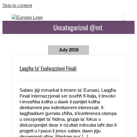
Skip to content
Uncategorized @mt
July 2016
Laqgħa ta’ Evalwazzjoni Finali
Sabiex jiġi mmarkat it-tmiem ta' Euroasi, Laqgħa
Finali Internazzjonali ser isseħħ fl-Italja, li tinvolvi
l-imsieħba kollha u dawk il-partijiet kollha
direttament jew indirettament interessati. Il-
laqgħaddum ġurnata sħiħa, b'konferenza stampa
u sessjonijiet ta' ħidma, gruppi ta' fokus u
diskussjonijiet dwar ir-riżultati miksuba taħt dan il-
proġett u l-passi li jmiss sabiex dawn jiġu
disseminati aħjar. Flimkien ma' [...]