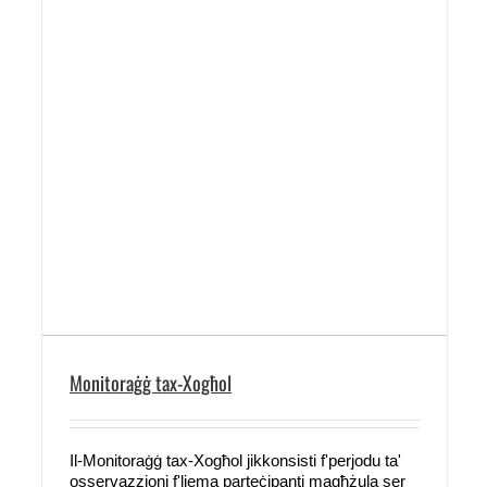
Monitoraġġ tax-Xogħol
Il-Monitoraġġ tax-Xogħol jikkonsisti f'perjodu ta'
osservazzjoni f'liema parteċipanti magħżula ser