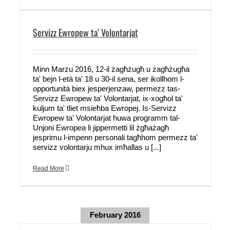
Servizz Ewropew ta’ Volontarjat
Minn Marzu 2016, 12-il żagħżugħ u żagħżugħa
ta' bejn l-età ta' 18 u 30-il sena, ser ikollhom l-
opportunità biex jesperjenzaw, permezz tas-
Servizz Ewropew ta' Volontarjat, ix-xogħol ta'
kuljum ta' tliet msieħba Ewropej. Is-Servizz
Ewropew ta' Volontarjat huwa programm tal-
Unjoni Ewropea li jippermetti lil żgħażagħ
jesprimu l-impenn personali tagħhom permezz ta'
servizz volontarju mhux imħallas u [...]
Read More
February 2016