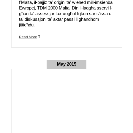
f'Malta, il-pajjiż ta' oriġini ta' wieħed mill-imsieħba
Ewropej, TDM 2000 Malta. Din il-laqgħa sservi l-
għan ta' assessjar tax-xogħol li jkun sar s'issa u
ta' diskussjoni ta' aktar passi li għandhom
jittieħdu.
Read More
May 2015