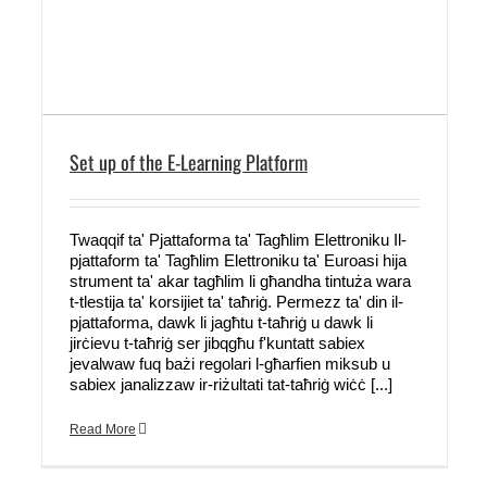
Set up of the E-Learning Platform
Twaqqif ta' Pjattaforma ta' Tagħlim Elettroniku Il-
pjattaform ta' Tagħlim Elettroniku ta' Euroasi hija
strument ta' akar tagħlim li għandha tintuża wara
t-tlestija ta' korsijiet ta' taħriġ. Permezz ta' din il-
pjattaforma, dawk li jagħtu t-taħriġ u dawk li
jirċievu t-taħriġ ser jibqgħu f'kuntatt sabiex
jevalwaw fuq bażi regolari l-għarfien miksub u
sabiex janalizzaw ir-riżultati tat-taħriġ wiċċ [...]
Read More